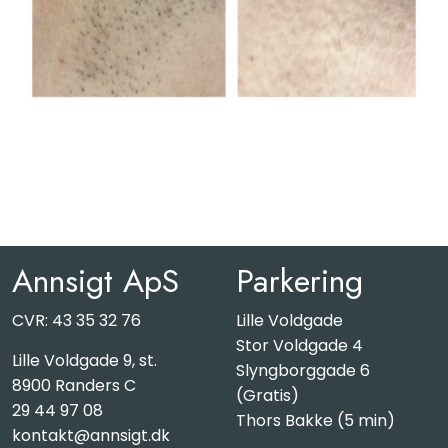
Annsigt ApS
Parkering
CVR: 43 35 32 76
Lille Voldgade
Stor Voldgade 4
Lille Voldgade 9, st.
Slyngborggade 6
8900 Randers C
(Gratis)
29 44 97 08
Thors Bakke (5 min)
kontakt@annsigt.dk