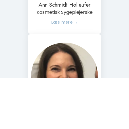
Ann Schmidt Holleufer
Kosmetisk Sygeplejerske
Helene Holmgren
Speciallæge i dermato-