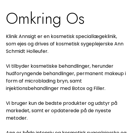
Omkring Os
Klinik Annsigt er en kosmetisk speciallægeklinik,
som ejes og drives af kosmetisk sygeplejerske
Ann
Schmidt Holleufer
.
Vi tilbyder kosmetiske behandlinger, herunder
hudforyngende behandlinger, permanent makeup i
form af
microblading bryn
, samt
injektionsbehandlinger med
Botox
og
Filler
.
Vi bruger kun de bedste produkter og udstyr på
markedet, samt er opdaterede på de nyeste
metoder.
Ann er både intensiv og kosmetisk sygeplejerske og