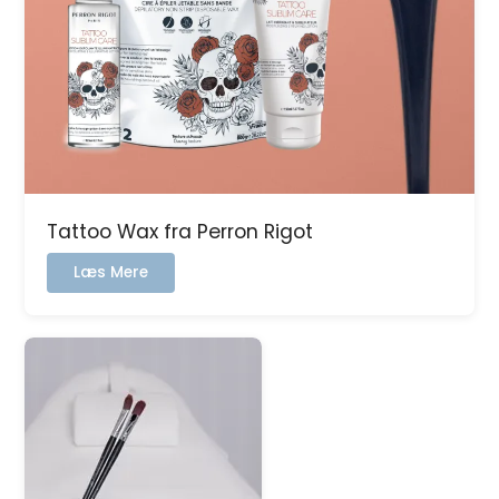
Tattoo Wax fra Perron Rigot
:
Læs Mere
Tattoo
Wax
fra
Perron
Rigot