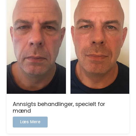
Annsigts behandlinger, specielt for
mænd
:
Læs Mere
Annsigts
behandlinger,