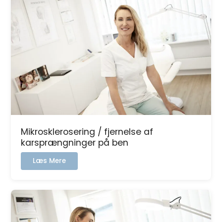
ansigtet
Mikrosklerosering / fjernelse af
karsprængninger på ben
:
Læs Mere
Mikrosklerosering
/
fjernelse
af
karsprængninger
på