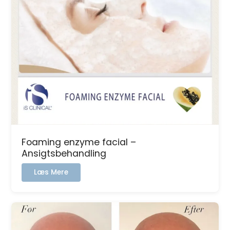
Foaming enzyme facial –
Ansigtsbehandling
:
Læs Mere
Foaming
enzyme
facial
–
Ansigtsbehandling