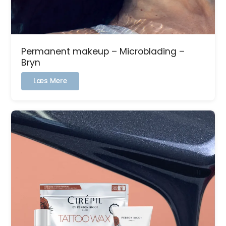
Permanent makeup – Microblading –
Bryn
:
Læs Mere
Permanent
makeup
–
Microblading
–
Bryn