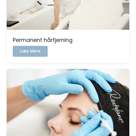
Permanent hårfjerning
:
Læs Mere
Permanent
hårfjerning