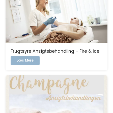
ben
Frugtsyre Ansigtsbehandling – Fire & Ice
:
Læs Mere
Frugtsyre
Ansigtsbehandling
–
Fire
&
Ice