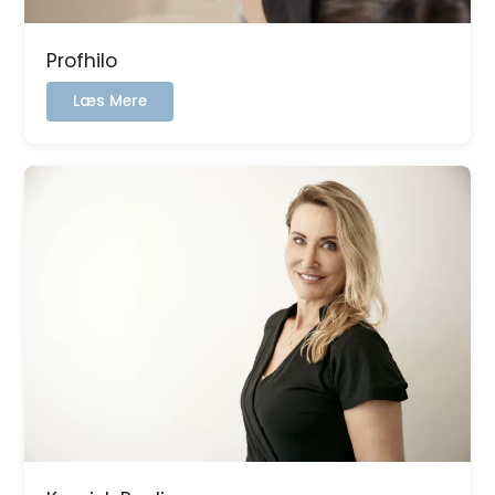
Profhilo
:
Læs Mere
Profhilo