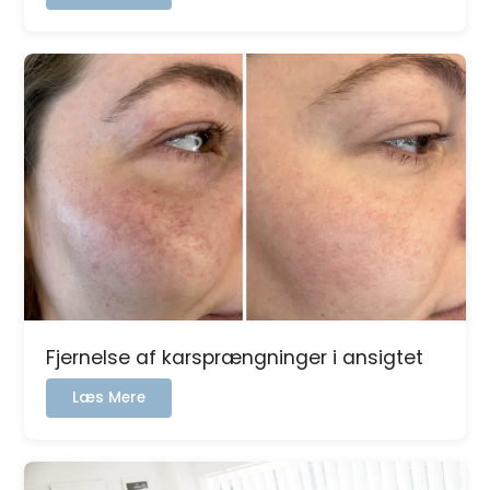
Skinpen
/
Ar
behandling
Fjernelse af karsprængninger i ansigtet
:
Læs Mere
Fjernelse
af
karsprængninger
i