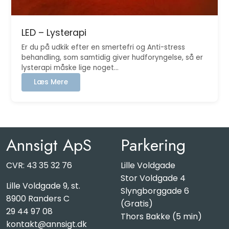
LED – Lysterapi
Er du på udkik efter en smertefri og Anti-stress
behandling, som samtidig giver hudforyngelse, så er
lysterapi måske lige noget…
:
Læs Mere
LED
–
Lysterapi
Annsigt ApS
Parkering
CVR: 43 35 32 76
Lille Voldgade
Stor Voldgade 4
Lille Voldgade 9, st.
Slyngborggade 6
8900 Randers C
(Gratis)
29 44 97 08
Thors Bakke (5 min)
kontakt@annsigt.dk