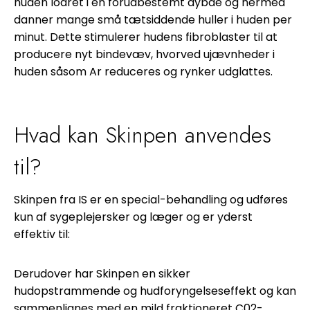
huden lodret i en forudbestemt dybde og hermed
danner mange små tætsiddende huller i huden per
minut. Dette stimulerer hudens fibroblaster til at
producere nyt bindevæv, hvorved ujævnheder i
huden såsom Ar reduceres og rynker udglattes.
Hvad kan Skinpen anvendes
til?
Skinpen fra IS er en special-behandling og udføres
kun af sygeplejersker og læger og er yderst
effektiv til:
Derudover har Skinpen en sikker
hudopstrammende og hudforyngelseseffekt og kan
sammenlignes med en mild fraktioneret C02-