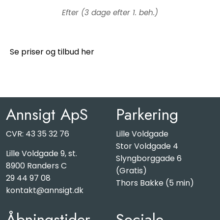
Efter (3 dage efter 1. beh.)
Se priser og tilbud her
Annsigt ApS
Parkering
CVR: 43 35 32 76
Lille Voldgade
Stor Voldgade 4
Lille Voldgade 9, st.
Slyngborggade 6
8900 Randers C
(Gratis)
29 44 97 08
Thors Bakke (5 min)
kontakt@annsigt.dk
Åbningstider
Sociale